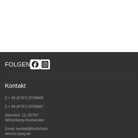
FOLGEN
Kontakt
+ 49 (6787) 9708666
+ 49 (6787) 9708667
Oberdorf. 13, 55767
Wilzenberg-Hussweiler
Email:
kontakt@hufschuh-
service-jung.de