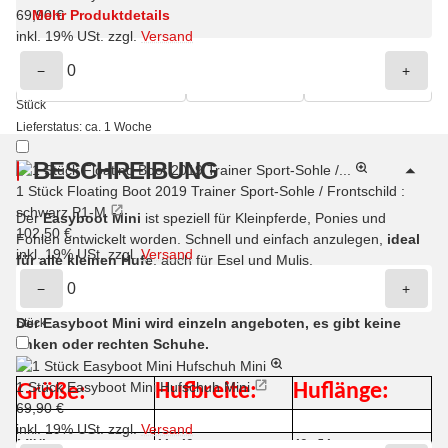
Mehr Produktdetails
69,90 €
inkl. 19% USt. zzgl.
Versand
−
+
Vergleichsliste
Teilen
Merken
Stück
Lieferstatus: ca. 1 Woche
BESCHREIBUNG
1 Stück Floating Boot 2019 Trainer Sport-Sohle / Frontschild :
schwarz P1-M
Der
Easyboot Mini
ist speziell für Kleinpferde, Ponies und
102,50 €
Fohlen entwickelt worden. Schnell und einfach anzulegen,
ideal
inkl. 19% USt. zzgl.
Versand
für alle kleinen Hufe
, auch für Esel und Mulis.
Lässt sich zum Anziehen komplett nach hinten öffnen und mit
−
+
dem Klettverschluss bequrm anpassen und verschließen.
Der Easyboot Mini wird einzeln angeboten, es gibt keine
Stück
linken oder rechten Schuhe.
1 Stück Easyboot Mini Hufschuh Mini
Hufbreite:
Huflänge:
Größe:
69,90 €
inkl. 19% USt. zzgl.
Versand
MINI
44 - 49 mm
49 - 54 mm