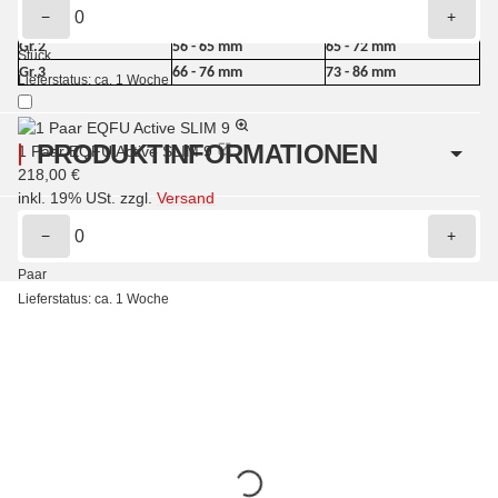
−
+
Gr.1
50 - 55 mm
55 - 64 mm
Gr.2
56 - 65 mm
65 - 72 mm
Stück
Gr.3
66 - 76 mm
73 - 86 mm
Lieferstatus: ca. 1 Woche
PRODUKTINFORMATIONEN
1 Paar EQFU Active SLIM 9
218,00 €
inkl. 19% USt. zzgl.
Versand
Hersteller gemäß GPSR
−
+
EasyCare
Paar
Lieferstatus: ca. 1 Woche